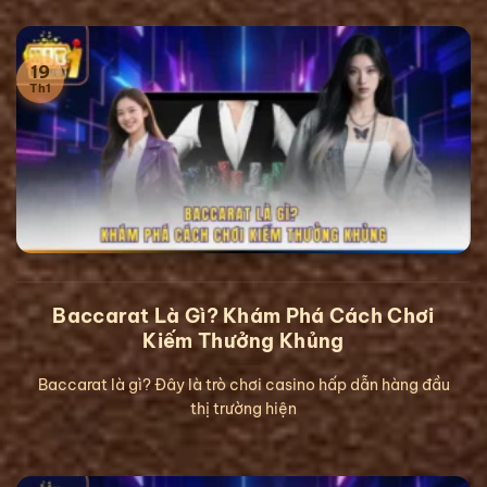
Lịch sử hình thành
Cổng game Hitclub
hình thành và đã trải qua 6
năm hoạt động, từng bước mở rộng quy mô dựa
19
trên chiến lược phát triển dài hạn. Tính đến nay,
Th1
đơn vị đã khẳng định chỗ đứng vững chắc trên
thị trường. Một vài thông tin về quá trình hoạt
động cụ thể được kể đến như:
Giai
Sự kiện phát triển
đoạn
Cổng game ra mắt thị trường Việt Nam, triển
2019
khai 9 trò game bài trực tuyến ngay giai đoạn
đầu.
Baccarat Là Gì? Khám Phá Cách Chơi
Kiếm Thưởng Khủng
Lượt tìm kiếm liên quan đạt khoảng 300,000,
2020
phản ánh mức độ quan tâm tăng nhanh.
Baccarat là gì? Đây là trò chơi casino hấp dẫn hàng đầu
Hệ thống mở rộng kho trò lên hơn 20 sảnh
thị trường hiện
2021
cược, nâng cấp máy chủ giảm giật lag giờ
cao điểm.
Thương hiệu tổ chức hơn 40 sự kiện trực
2022
tuyến, cộng đồng đạt mốc 10,000,000 thành