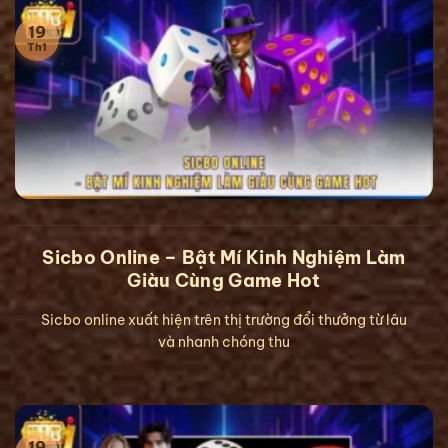
viên tham gia.
19
Cổng game mở rộng thị trường sang Thailand,
Th1
2023
Indonesia, Malaysia trong khu vực Đông Nam
Á.
2024-
Lượng người chơi online trung bình đạt
nay
khoảng 245,000 mỗi ngày trên toàn hệ thống.
Tổng hợp giấy phép hoạt động
Cổng game
Hit club
sở hữu nhiều giấy phép hoạt
động quốc tế, phản ánh định hướng phát triển
minh bạch trên thị trường cá cược trực tuyến.
Sicbo Online – Bật Mí Kinh Nghiệm Làm
Đây chính là những minh chứng rõ nét nhất về
Giàu Cùng Game Hot
tính hợp pháp, khẳng định sự tin cậy và an toàn
cho mọi hội viên khi tham gia.
Sicbo online xuất hiện trên thị trường đổi thưởng từ lâu
và nhanh chóng thu
Tên giấy
N
STT
Mã số
Ngày cấp
phép
Giấy
1
phép
PAG/PH/2019/0815
15/08/2019
14
PAGCOR
19