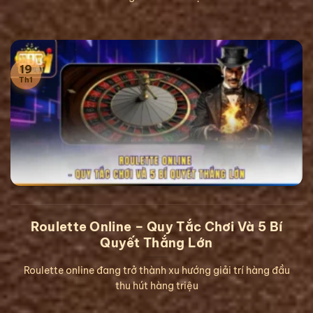
19
Th1
Vài nét tổng quan nhất về cổng game Hitclub uy tín
Những thông tin cơ bản về cổng game
Hitclub
Ngoài một số nội dung giới thiệu chung về cổng
Roulette Online – Quy Tắc Chơi Và 5 Bí
game ở trên thì còn những thông tin cơ bản khác
Quyết Thắng Lớn
mà anh em không thể bỏ lỡ. Bạn sẽ nắm bắt
thêm về lịch sử hình thành xuất xứ, giấy phép
Roulette online đang trở thành xu hướng giải trí hàng đầu
hoạt động cùng mức độ phủ sóng vượt trội.
thu hút hàng triệu