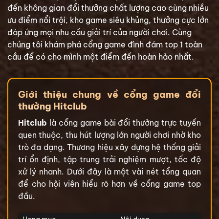
đến không gian đổi thưởng chất lượng cao cùng nhiều
ưu điểm nổi trội, kho game siêu khủng, thưởng cực lớn
đáp ứng mọi nhu cầu giải trí của người chơi. Cùng
chúng tôi khám phá cổng game đình đám top 1 toàn
cầu để có cho mình một điểm đến hoàn hảo nhất.
Giới thiệu chung về cổng game đổi
thưởng
Hitclub
Hitclub
là cổng game bài đổi thưởng trực tuyến
quen thuộc, thu hút lượng lớn người chơi nhờ kho
trò đa dạng. Thương hiệu xây dựng hệ thống giải
trí ổn định, tập trung trải nghiệm mượt, tốc độ
xử lý nhanh. Dưới đây là một vài nét tổng quan
để cho hội viên hiểu rõ hơn về cổng game top
đầu.