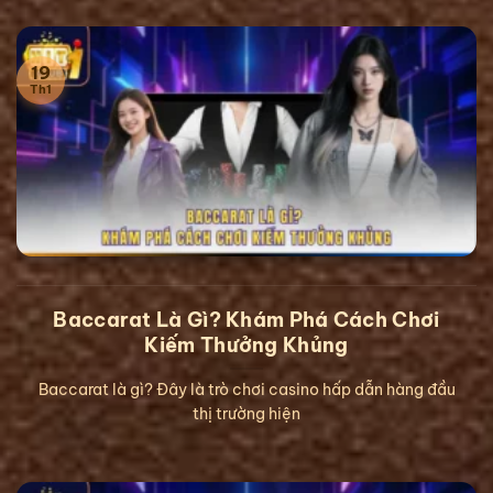
Lịch sử hình thành
Cổng game Hitclub
hình thành và đã trải qua 6
năm hoạt động, từng bước mở rộng quy mô dựa
19
trên chiến lược phát triển dài hạn. Tính đến nay,
Th1
đơn vị đã khẳng định chỗ đứng vững chắc trên
thị trường. Một vài thông tin về quá trình hoạt
động cụ thể được kể đến như:
Giai
Sự kiện phát triển
đoạn
Cổng game ra mắt thị trường Việt Nam, triển
2019
khai 9 trò game bài trực tuyến ngay giai đoạn
đầu.
Baccarat Là Gì? Khám Phá Cách Chơi
Kiếm Thưởng Khủng
Lượt tìm kiếm liên quan đạt khoảng 300,000,
2020
phản ánh mức độ quan tâm tăng nhanh.
Baccarat là gì? Đây là trò chơi casino hấp dẫn hàng đầu
Hệ thống mở rộng kho trò lên hơn 20 sảnh
thị trường hiện
2021
cược, nâng cấp máy chủ giảm giật lag giờ
cao điểm.
Thương hiệu tổ chức hơn 40 sự kiện trực
2022
tuyến, cộng đồng đạt mốc 10,000,000 thành