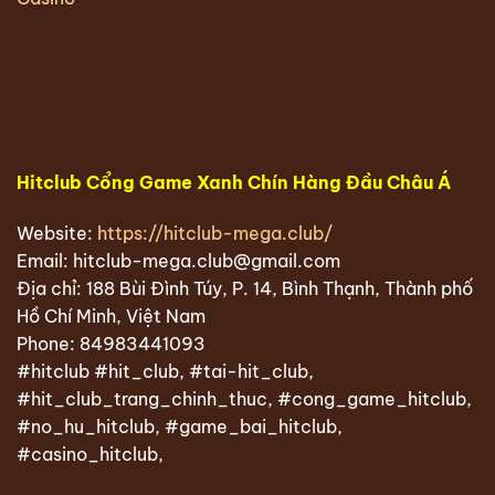
Đạt vị trí số 1 trên bảng xếp hạng thương hiệu
được người chơi thích nhất thị trường châu Á
vào năm 2025.
Danh hiệu địa chỉ game bài đổi thưởng minh
bạch số 1 châu Á 2024.
Hitclub Cổng Game Xanh Chín Hàng Đầu Châu Á
Nhận giải thưởng Asia Gaming Awards do
hiệp hội giải trí châu Á bình chọn vào năm
Website:
https://hitclub-mega.club/
2025
Email:
hitclub-mega.club@gmail.com
Địa chỉ: 188 Bùi Đình Túy, P. 14, Bình Thạnh, Thành phố
Lý do
Hitclub
được hàng triệu hội viên
Hồ Chí Minh, Việt Nam
đánh giá cao
Phone: 84983441093
#hitclub #hit_club, #tai-hit_club,
Thị trường game online thực sự đã có những
#hit_club_trang_chinh_thuc, #cong_game_hitclub,
bước tiến vô cùng nổi bật, cạnh tranh và phát
#no_hu_hitclub, #game_bai_hitclub,
triển không ngừng. Tuy nhiên, nơi đây vẫn luôn là
#casino_hitclub,
điểm đến mà mỗi người không thể nào bỏ qua.
Cổng game nhận luôn nhận được nhiều sự tin