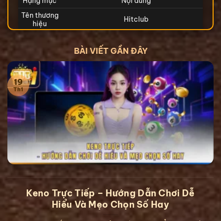
Hạng mục
Nội dung
Tên thương
Hitclub
hiệu
Tên doanh
Hitclub Entertainment Limited
nghiệp
BÀI VIẾT GẦN ĐÂY
Đơn vị phát
iDreamSky Technology
hành
19
Năm ra mắt
2019
Th1
Trụ sở điều
Manila, Philippines
hành
Trung tâm
Singapore, Hong Kong
máy chủ
Quy mô vốn
Ước tính 18-22 triệu USD phục vụ vận
đầu tư
hành, bảo mật, phát triển sản phẩm
Thị trường
Việt Nam, Thái Lan, Indonesia
trọng điểm
Keno Trực Tiếp – Hướng Dẫn Chơi Dễ
Số lượng
>1.500 tựa game
game
Hiểu Và Mẹo Chọn Số Hay
Tỷ lệ nạp
1:1, xử lý trung bình 1-3 phút