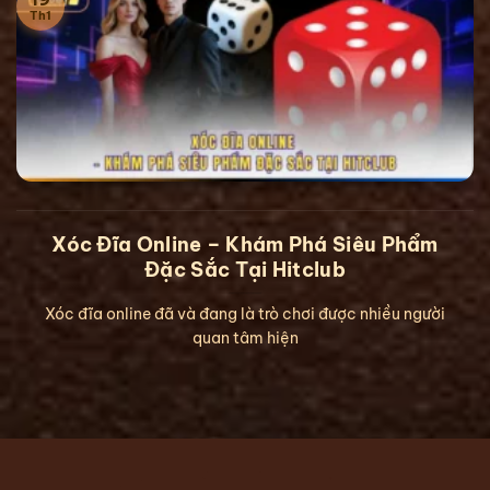
Th1
Isle Of
2
IOM/GAME/2020/1120
20/11/2020
19
Man
FCRC
3
FCRC/CL/2021/0428
28/04/2021
27
Cagayan
Xóc Đĩa Online – Khám Phá Siêu Phẩm
Đặc Sắc Tại Hitclub
Xóc đĩa online đã và đang là trò chơi được nhiều người
Giấy phép chứng minh sự hợp pháp của cổng game
quan tâm hiện
Mức độ phủ sóng tại Việt Nam
Thương hiệu đã và đang mở rộng mạnh mẽ tại
nhiều tỉnh thành, thu hút một lượng lớn hội viên