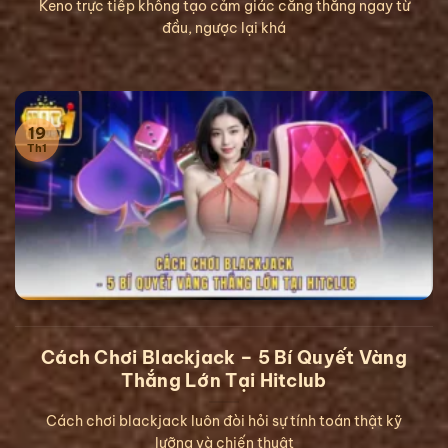
tiền
Keno trực tiếp không tạo cảm giác căng thẳng ngay từ
đầu, ngược lại khá
Tỷ lệ rút tiền
1:1, thời gian hoàn tất khoảng 3-5 phút
Hạn mức
Từ 50,000 đến 200,000,000 mỗi giao
nạp
dịch
Hạn mức rút
Tối đa 300,000,000 mỗi ngày
19
Lượng người
Khoảng 245,000 tài khoản hoạt động
Th1
chơi online
mỗi ngày
Lượt truy
cập mỗi
Ước tính hơn 3,500,000 lượt
tháng
Cộng đồng
Hơn 120,000 thành viên tham gia nhóm
người chơi
hỗ trợ trực tuyến
Độ tuổi
Trên 18
tham gia
Ngôn ngữ sử
Cách Chơi Blackjack – 5 Bí Quyết Vàng
Tiếng Việt
dụng
Thắng Lớn Tại Hitclub
Nhận diện
Logo Hitclub màu vàng, biểu tượng máy
thương hiệu
slot
Cách chơi blackjack luôn đòi hỏi sự tính toán thật kỹ
lưỡng và chiến thuật