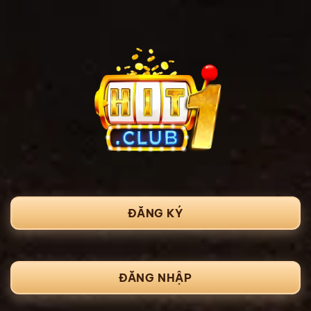
ĐĂNG KÝ
ĐĂNG NHẬP