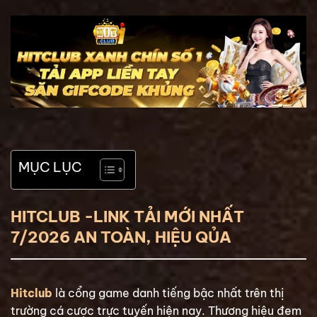
MỤC LỤC
HITCLUB -LINK TẢI MỚI NHẤT
7/2026 AN TOÀN, HIỆU QỦA
Hitclub
là cổng game danh tiếng bậc nhất trên thị
trường cá cược trực tuyến hiện nay. Thương hiệu đem